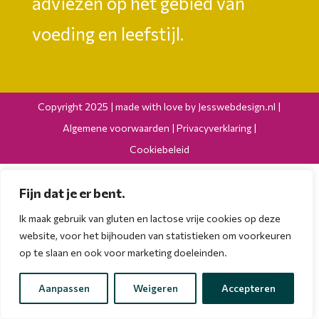
adviezen op het gebied van
voeding en leefstijl.
Copyright 2025 | made with love by
Jesswebdesign.nl
|
Algemene voorwaarden
|
Privacyverklaring
|
Cookiebeleid
Fijn dat je er bent.
Ik maak gebruik van gluten en lactose vrije cookies op deze
website, voor het bijhouden van statistieken om voorkeuren
op te slaan en ook voor marketing doeleinden.
Aanpassen
Weigeren
Accepteren