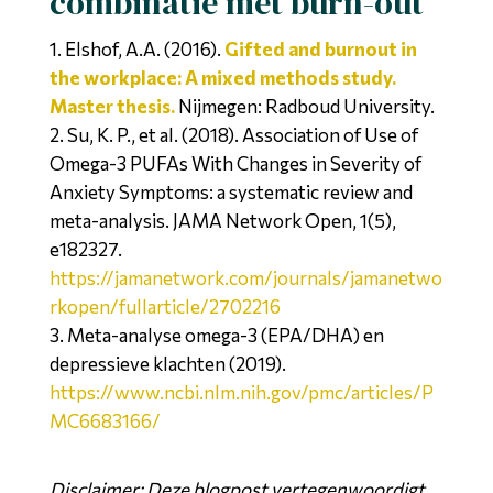
combinatie met burn-out
Elshof, A.A. (2016).
Gifted and burnout in
the workplace: A mixed methods study.
Master thesis.
Nijmegen: Radboud University.
Su, K. P., et al. (2018). Association of Use of
Omega-3 PUFAs With Changes in Severity of
Anxiety Symptoms: a systematic review and
meta-analysis. JAMA Network Open, 1(5),
e182327.
https://jamanetwork.com/journals/jamanetwo
rkopen/fullarticle/2702216
Meta-analyse omega-3 (EPA/DHA) en
depressieve klachten (2019).
https://www.ncbi.nlm.nih.gov/pmc/articles/P
MC6683166/
Disclaimer: Deze blogpost vertegenwoordigt