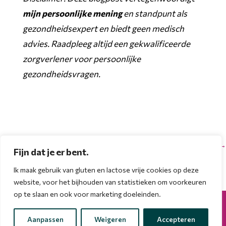
mijn persoonlijke mening
en standpunt als
gezondheidsexpert en biedt geen medisch
advies. Raadpleeg altijd een gekwalificeerde
zorgverlener voor persoonlijke
gezondheidsvragen.
←
ouder bericht
nieuwer bericht
→
Fijn dat je er bent.
Ik maak gebruik van gluten en lactose vrije cookies op deze
website, voor het bijhouden van statistieken om voorkeuren
op te slaan en ook voor marketing doeleinden.
Copyright 2025 | made with love by
Jesswebdesign.nl
|
Algemene voorwaarden
|
Privacyverklaring
|
Aanpassen
Weigeren
Accepteren