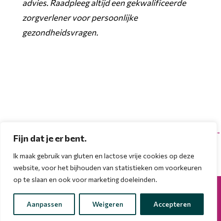
advies. Raadpleeg altijd een gekwalificeerde
zorgverlener voor persoonlijke
gezondheidsvragen.
←
ouder bericht
nieuwer bericht
→
Fijn dat je er bent.
Ik maak gebruik van gluten en lactose vrije cookies op deze
website, voor het bijhouden van statistieken om voorkeuren
op te slaan en ook voor marketing doeleinden.
Copyright 2025 | made with love by
Jesswebdesign.nl
|
Algemene voorwaarden
|
Privacyverklaring
|
Aanpassen
Weigeren
Accepteren
Cookiebeleid