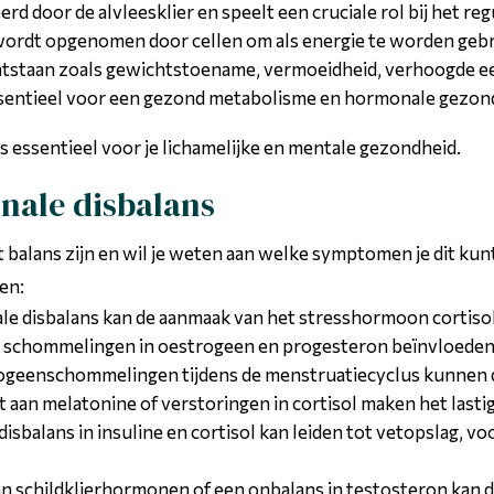
 door de alvleesklier en speelt een cruciale rol bij het reg
 wordt opgenomen door cellen om als energie te worden gebru
ntstaan zoals gewichtstoename, vermoeidheid, verhoogde ee
 essentieel voor een gezond metabolisme en hormonale gezon
 essentieel voor je lichamelijke en mentale gezondheid.
ale disbalans
 balans zijn en wil je weten aan welke symptomen je dit ku
en:
e disbalans kan de aanmaak van het stresshormoon cortisol 
: schommelingen in oestrogeen en progesteron beïnvloeden 
rogeenschommelingen tijdens de menstruatiecyclus kunnen 
t aan melatonine of verstoringen in cortisol maken het lastig
 disbalans in insuline en cortisol kan leiden tot vetopslag, 
aan schildklierhormonen of een onbalans in testosteron ka