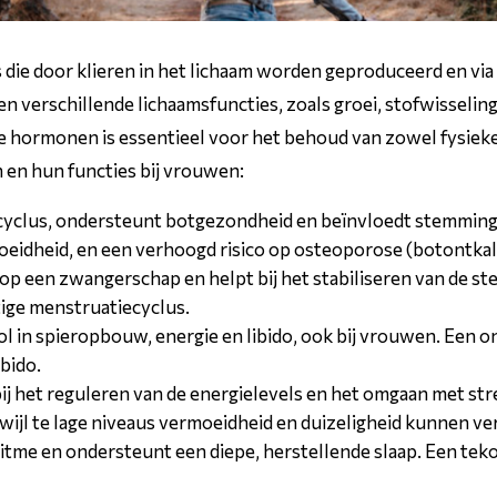
ie door klieren in het lichaam worden geproduceerd en via
 verschillende lichaamsfuncties, zoals groei, stofwisseling
de hormonen is essentieel voor het behoud van zowel fysiek
 en hun functies bij vrouwen:
 cyclus, ondersteunt botgezondheid en beïnvloedt stemming e
eidheid, en een verhoogd risico op osteoporose (botontkal
r op een zwangerschap en helpt bij het stabiliseren van de 
ige menstruatiecyclus.
ol in spieropbouw, energie en libido, ook bij vrouwen. Een 
ibido.
bij het reguleren van de energielevels en het omgaan met st
ijl te lage niveaus vermoeidheid en duizeligheid kunnen v
ritme en ondersteunt een diepe, herstellende slaap. Een teko