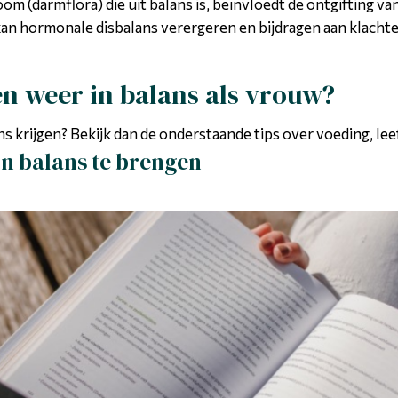
oom (darmflora) die uit balans is, beïnvloedt de ontgifting
 kan hormonale disbalans verergeren en bijdragen aan klacht
en weer in balans als vrouw?
ns krijgen? Bekijk dan de onderstaande tips over voeding, le
in balans te brengen