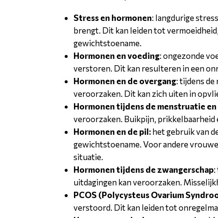
Stress en hormonen
: langdurige stre
brengt. Dit kan leiden tot vermoeidhe
gewichtstoename.
Hormonen en voeding
: ongezonde voe
verstoren. Dit kan resulteren in een o
Hormonen en de overgang
: tijdens d
veroorzaken. Dit kan zich uiten in opv
Hormonen tijdens de menstruatie e
veroorzaken. Buikpijn, prikkelbaarhei
Hormonen en de pil:
het gebruik van d
gewichtstoename. Voor andere vrouwen s
situatie.
Hormonen tijdens de zwangerschap
:
uitdagingen kan veroorzaken. Misselij
PCOS (Polycysteus Ovarium Syndro
verstoord. Dit kan leiden tot onregelm