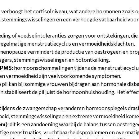
ss verhoogt het cortisolniveau, wat andere hormonen zoals 
id, stemmingswisselingen en een verhoogde vatbaarheid voo
ding of voedselintoleranties zorgen voor ontstekingen, di
nregelmatige menstruatiecyclus en vermoeidheidsklachten.
e menopauze vermindert de productie van oestrogeen en prog
liegers, stemmingswisselingen en botontkalking.
n PMS
: hormoonschommelingen tijdens de menstruatiecyclu
d en vermoeidheid zijn veelvoorkomende symptomen.
e pil kan bij sommige vrouwen bijdragen aan hormonale disb
tabiliseert de pil juist de hormoonhuishouding. Het effect 
 tijdens de zwangerschap veranderen hormoonspiegels drast
kheid, stemmingswisselingen en extreme vermoeidheid kome
om)
: dit is een aandoening waarbij de balans tussen oestrog
atige menstruaties, vruchtbaarheidsproblemen en overmatig