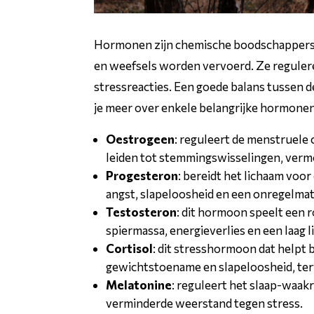
Hormonen zijn chemische boodschappers d
en weefsels worden vervoerd. Ze reguleren
stressreacties. Een goede balans tussen 
je meer over enkele belangrijke hormonen
Oestrogeen
: reguleert de menstruele
leiden tot stemmingswisselingen, vermo
Progesteron
: bereidt het lichaam voo
angst, slapeloosheid en een onregelmat
Testosteron
: dit hormoon speelt een r
spiermassa, energieverlies en een laag l
Cortisol
: dit stresshormoon dat helpt 
gewichtstoename en slapeloosheid, terw
Melatonine
: reguleert het slaap-waak
verminderde weerstand tegen stress.