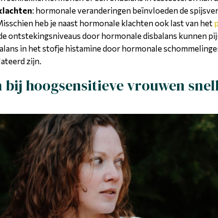
klachten
: hormonale veranderingen beïnvloeden de spijsve
isschien heb je naast hormonale klachten ook last van het
de ontstekingsniveaus door hormonale disbalans kunnen pij
balans in het stofje histamine door hormonale schommelingen 
ateerd zijn.
ij hoogsensitieve vrouwen snell